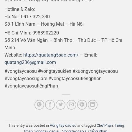
Hotline & Zalo:
Ha Noi: 0917.322.230
Số 1 Lĩnh Nam – Hoàng Mai – Hà Nội
Hồ Chí Minh: 0988902220
Số 214 Võ Văn Ngân – Bình Thọ – Thủ Đức – TP Hồ Chí
Minh
Website:
https://quatang5sao.com/
– Email:
quatang236@gmail.com
#vongtaycaosu #vongtaysukien #xuongvongtaycaosu
#vongtaycaosugiare #vongtaycaosutiengphan
#vòngtaycaosutiếngPhạn
This entry was posted in
Vòng tay cao su
and tagged
Chữ Phạn
,
Tiếng
Phạn
,
vòng tay cao su
,
Vòng tay cao su tiếng Phạn
.