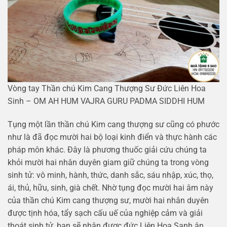
Vòng tay Thần chú Kim Cang Thượng Sư Đức Liên Hoa
Sinh – OM AH HUM VAJRA GURU PADMA SIDDHI HUM
Tụng một lần thần chú Kim cang thượng sư cũng có phước
như là đã đọc mười hai bộ loại kinh điển và thực hành các
pháp môn khác. Đây là phương thuốc giải cứu chúng ta
khỏi mười hai nhân duyên giam giữ chúng ta trong vòng
sinh tử: vô minh, hành, thức, danh sắc, sáu nhập, xúc, thọ,
ái, thủ, hữu, sinh, già chết. Nhờ tụng đọc mười hai âm này
của thần chú Kim cang thượng sư, mười hai nhân duyên
được tịnh hóa, tẩy sạch cấu uế của nghiệp cảm và giải
thoát sinh tử, bạn sẽ nhận được đức Liên Hoa Sanh ân