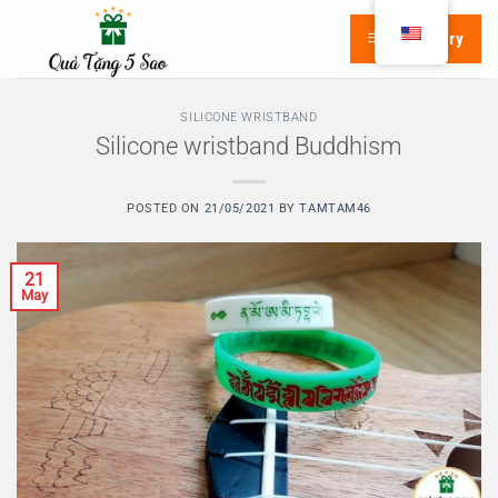
Skip
Category
to
content
SILICONE WRISTBAND
Silicone wristband Buddhism
POSTED ON
21/05/2021
BY
TAMTAM46
21
May