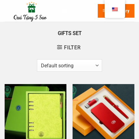
Skip
Category
to
content
GIFTS SET
FILTER